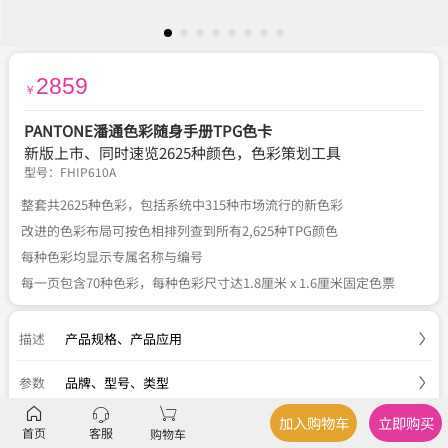
2859
￥
PANTONE潘通色彩随身手册TPG色卡
新版上市、同时速览2625种颜色，色彩策划工具
型号：
FHIP610A
整套共2625种色彩，包括系统中315种市场流行的新色彩
改进的色彩布局可按色相排列查到所有2,625种TPG颜色
每种色彩均显示专属名称与编号
每一页包含70种色彩，每种色彩尺寸达1.8厘米 x 1.6厘米固定色票
描述
产品规格
、
产品应用
参数
品牌、型号、类型
加入购物车
立即购买
服务
官方正品
、
关于税费
、
国内包邮
、
七天退换
首页
客服
购物车