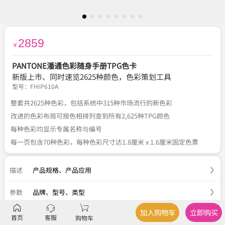
2859
￥
PANTONE潘通色彩随身手册TPG色卡
新版上市、同时速览2625种颜色，色彩策划工具
型号：
FHIP610A
整套共2625种色彩，包括系统中315种市场流行的新色彩
改进的色彩布局可按色相排列查到所有2,625种TPG颜色
每种色彩均显示专属名称与编号
每一页包含70种色彩，每种色彩尺寸达1.8厘米 x 1.6厘米固定色票
描述
产品规格
、
产品应用
参数
品牌、型号、类型
加入购物车
立即购买
服务
官方正品
、
关于税费
、
国内包邮
、
七天退换
首页
客服
购物车