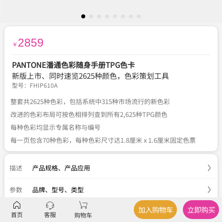
2859
￥
PANTONE潘通色彩随身手册TPG色卡
新版上市、同时速览2625种颜色，色彩策划工具
型号：
FHIP610A
整套共2625种色彩，包括系统中315种市场流行的新色彩
改进的色彩布局可按色相排列查到所有2,625种TPG颜色
每种色彩均显示专属名称与编号
每一页包含70种色彩，每种色彩尺寸达1.8厘米 x 1.6厘米固定色票
描述
产品规格
、
产品应用
参数
品牌、型号、类型
加入购物车
立即购买
服务
官方正品
、
关于税费
、
国内包邮
、
七天退换
首页
客服
购物车