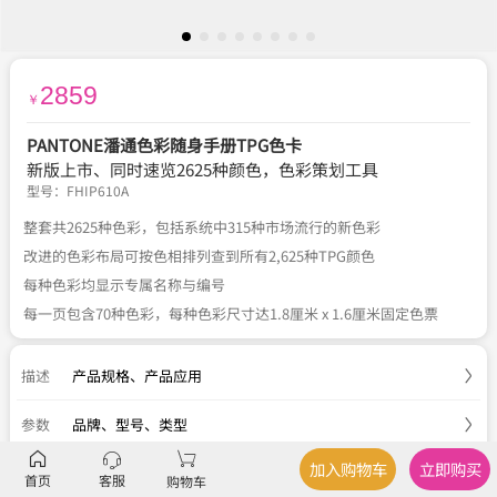
2859
￥
PANTONE潘通色彩随身手册TPG色卡
新版上市、同时速览2625种颜色，色彩策划工具
型号：
FHIP610A
整套共2625种色彩，包括系统中315种市场流行的新色彩
改进的色彩布局可按色相排列查到所有2,625种TPG颜色
每种色彩均显示专属名称与编号
每一页包含70种色彩，每种色彩尺寸达1.8厘米 x 1.6厘米固定色票
描述
产品规格
、
产品应用
参数
品牌、型号、类型
加入购物车
立即购买
服务
官方正品
、
关于税费
、
国内包邮
、
七天退换
首页
客服
购物车