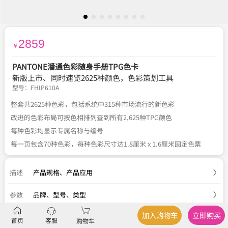
2859
￥
PANTONE潘通色彩随身手册TPG色卡
新版上市、同时速览2625种颜色，色彩策划工具
型号：
FHIP610A
整套共2625种色彩，包括系统中315种市场流行的新色彩
改进的色彩布局可按色相排列查到所有2,625种TPG颜色
每种色彩均显示专属名称与编号
每一页包含70种色彩，每种色彩尺寸达1.8厘米 x 1.6厘米固定色票
描述
产品规格
、
产品应用
参数
品牌、型号、类型
加入购物车
立即购买
服务
官方正品
、
关于税费
、
国内包邮
、
七天退换
首页
客服
购物车