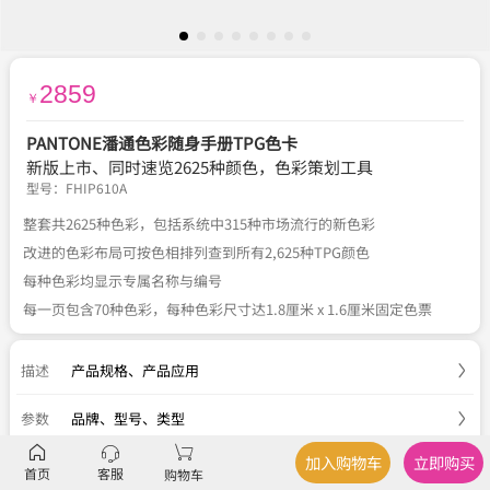
2859
￥
PANTONE潘通色彩随身手册TPG色卡
新版上市、同时速览2625种颜色，色彩策划工具
型号：
FHIP610A
整套共2625种色彩，包括系统中315种市场流行的新色彩
改进的色彩布局可按色相排列查到所有2,625种TPG颜色
每种色彩均显示专属名称与编号
每一页包含70种色彩，每种色彩尺寸达1.8厘米 x 1.6厘米固定色票
描述
产品规格
、
产品应用
参数
品牌、型号、类型
加入购物车
立即购买
服务
官方正品
、
关于税费
、
国内包邮
、
七天退换
首页
客服
购物车