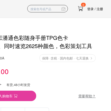
0
登录
/
注册
NE潘通色彩随身手册TPG色卡
、同时速览2625种颜色，色彩策划工具
10A
保障
·
含税 · 国内包邮 · 七天退换
.00
有货,48小时发货
需要帮助？
入购物车