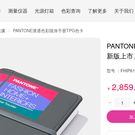
卡
测量仪器
光源灯箱
色彩查询
了解更多
关于我们
装潢
PANTONE潘通色彩随身手册TPG色卡
PANTO
新版上市
型号 ：
FHIP6
2,859
￥
加