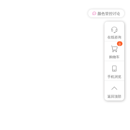
颜色管控讨论
在线咨询
我有个想法
想找个色卡
0
购物车
手机浏览
返回顶部