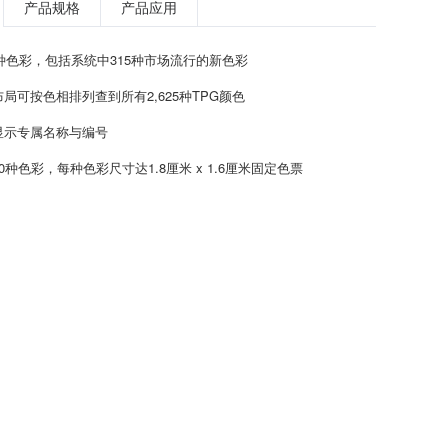
产品规格
产品应用
5种色彩，包括系统中315种市场流行的新色彩
局可按色相排列查到所有2,625种TPG颜色
显示专属名称与编号
0种色彩，每种色彩尺寸达1.8厘米 x 1.6厘米固定色票