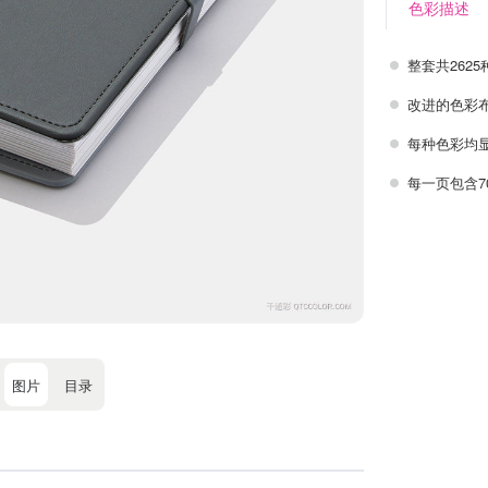
色彩描述
整套共262
改进的色彩布
每种色彩均
每一页包含7
图片
目录