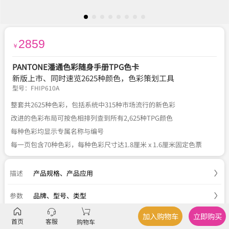
2859
￥
PANTONE潘通色彩随身手册TPG色卡
新版上市、同时速览2625种颜色，色彩策划工具
型号：
FHIP610A
整套共2625种色彩，包括系统中315种市场流行的新色彩
改进的色彩布局可按色相排列查到所有2,625种TPG颜色
每种色彩均显示专属名称与编号
每一页包含70种色彩，每种色彩尺寸达1.8厘米 x 1.6厘米固定色票
描述
产品规格
、
产品应用
参数
品牌、型号、类型
加入购物车
立即购买
服务
官方正品
、
关于税费
、
国内包邮
、
七天退换
首页
客服
购物车