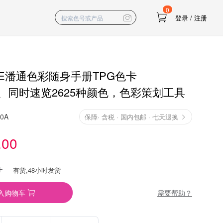
0
登录
/
注册
NE潘通色彩随身手册TPG色卡
、同时速览2625种颜色，色彩策划工具
10A
保障
·
含税 · 国内包邮 · 七天退换
.00
有货,48小时发货
需要帮助？
入购物车