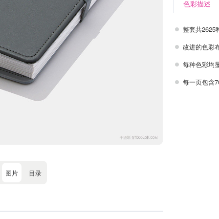
色彩描述
整套共262
改进的色彩布
每种色彩均
每一页包含7
图片
目录