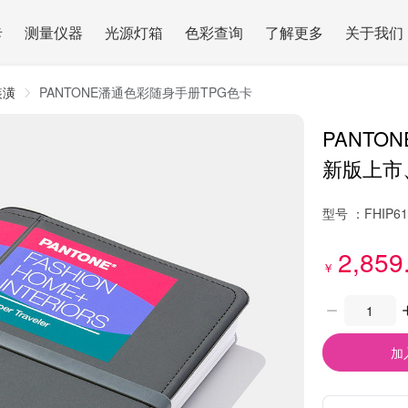
卡
测量仪器
光源灯箱
色彩查询
了解更多
关于我们
装潢
PANTONE潘通色彩随身手册TPG色卡
PANTO
新版上市
型号 ：
FHIP6
2,859
￥
加