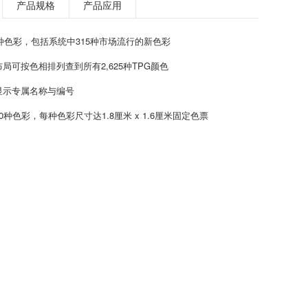
产品规格
产品应用
5种色彩，包括系统中315种市场流行的新色彩
局可按色相排列查到所有2,625种TPG颜色
显示专属名称与编号
0种色彩，每种色彩尺寸达1.8厘米 x 1.6厘米固定色票