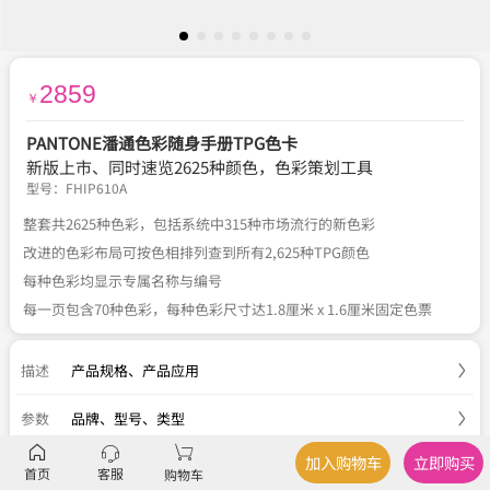
2859
￥
PANTONE潘通色彩随身手册TPG色卡
新版上市、同时速览2625种颜色，色彩策划工具
型号：
FHIP610A
整套共2625种色彩，包括系统中315种市场流行的新色彩
改进的色彩布局可按色相排列查到所有2,625种TPG颜色
每种色彩均显示专属名称与编号
每一页包含70种色彩，每种色彩尺寸达1.8厘米 x 1.6厘米固定色票
描述
产品规格
、
产品应用
参数
品牌、型号、类型
加入购物车
立即购买
服务
官方正品
、
关于税费
、
国内包邮
、
七天退换
首页
客服
购物车