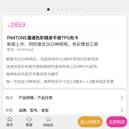
2859
￥
PANTONE潘通色彩随身手册TPG色卡
新版上市、同时速览2625种颜色，色彩策划工具
型号：
FHIP610A
整套共2625种色彩，包括系统中315种市场流行的新色彩
改进的色彩布局可按色相排列查到所有2,625种TPG颜色
每种色彩均显示专属名称与编号
每一页包含70种色彩，每种色彩尺寸达1.8厘米 x 1.6厘米固定色票
描述
产品规格
、
产品应用
参数
品牌、型号、类型
加入购物车
立即购买
服务
官方正品
、
关于税费
、
国内包邮
、
七天退换
首页
客服
购物车