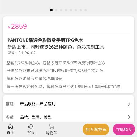
2859
￥
PANTONE潘通色彩随身手册TPG色卡
新版上市、同时速览2625种颜色，色彩策划工具
型号：
FHIP610A
整套共2625种色彩，包括系统中315种市场流行的新色彩
改进的色彩布局可按色相排列查到所有2,625种TPG颜色
每种色彩均显示专属名称与编号
每一页包含70种色彩，每种色彩尺寸达1.8厘米 x 1.6厘米固定色票
描述
产品规格
、
产品应用
参数
品牌、型号、类型
加入购物车
立即购买
服务
官方正品
、
关于税费
、
国内包邮
、
七天退换
首页
客服
购物车