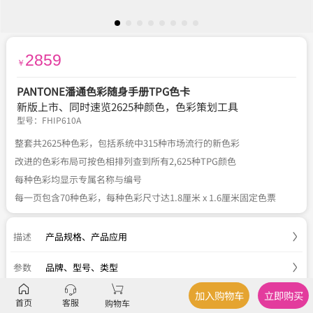
2859
￥
PANTONE潘通色彩随身手册TPG色卡
新版上市、同时速览2625种颜色，色彩策划工具
型号：
FHIP610A
整套共2625种色彩，包括系统中315种市场流行的新色彩
改进的色彩布局可按色相排列查到所有2,625种TPG颜色
每种色彩均显示专属名称与编号
每一页包含70种色彩，每种色彩尺寸达1.8厘米 x 1.6厘米固定色票
描述
产品规格
、
产品应用
参数
品牌、型号、类型
加入购物车
立即购买
服务
官方正品
、
关于税费
、
国内包邮
、
七天退换
首页
客服
购物车