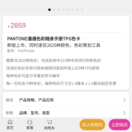
2859
￥
PANTONE潘通色彩随身手册TPG色卡
新版上市、同时速览2625种颜色，色彩策划工具
型号：
FHIP610A
整套共2625种色彩，包括系统中315种市场流行的新色彩
改进的色彩布局可按色相排列查到所有2,625种TPG颜色
每种色彩均显示专属名称与编号
每一页包含70种色彩，每种色彩尺寸达1.8厘米 x 1.6厘米固定色票
描述
产品规格
、
产品应用
参数
品牌、型号、类型
加入购物车
立即购买
服务
官方正品
、
关于税费
、
国内包邮
、
七天退换
首页
客服
购物车