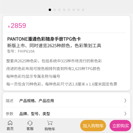
2859
￥
PANTONE潘通色彩随身手册TPG色卡
新版上市、同时速览2625种颜色，色彩策划工具
型号：
FHIP610A
整套共2625种色彩，包括系统中315种市场流行的新色彩
改进的色彩布局可按色相排列查到所有2,625种TPG颜色
每种色彩均显示专属名称与编号
每一页包含70种色彩，每种色彩尺寸达1.8厘米 x 1.6厘米固定色票
描述
产品规格
、
产品应用
参数
品牌、型号、类型
加入购物车
立即购买
服务
官方正品
、
关于税费
、
国内包邮
、
七天退换
首页
客服
购物车