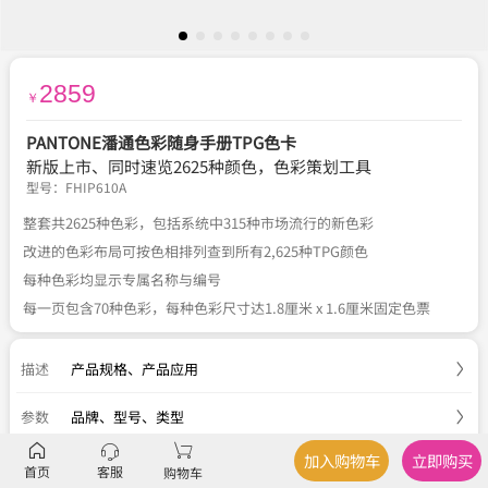
2859
￥
PANTONE潘通色彩随身手册TPG色卡
新版上市、同时速览2625种颜色，色彩策划工具
型号：
FHIP610A
整套共2625种色彩，包括系统中315种市场流行的新色彩
改进的色彩布局可按色相排列查到所有2,625种TPG颜色
每种色彩均显示专属名称与编号
每一页包含70种色彩，每种色彩尺寸达1.8厘米 x 1.6厘米固定色票
描述
产品规格
、
产品应用
参数
品牌、型号、类型
加入购物车
立即购买
服务
官方正品
、
关于税费
、
国内包邮
、
七天退换
首页
客服
购物车