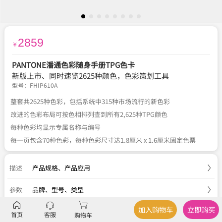
2859
￥
PANTONE潘通色彩随身手册TPG色卡
新版上市、同时速览2625种颜色，色彩策划工具
型号：
FHIP610A
整套共2625种色彩，包括系统中315种市场流行的新色彩
改进的色彩布局可按色相排列查到所有2,625种TPG颜色
每种色彩均显示专属名称与编号
每一页包含70种色彩，每种色彩尺寸达1.8厘米 x 1.6厘米固定色票
描述
产品规格
、
产品应用
参数
品牌、型号、类型
加入购物车
立即购买
服务
官方正品
、
关于税费
、
国内包邮
、
七天退换
首页
客服
购物车