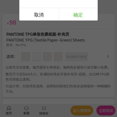
取消
确定
98
￥
PANTONE TPG单张色票纸版-补充页
PANTONE TPG (Textile Paper–Green) Sheets
型号：
PA-TPG
选项：
共2800个色号
以单页方式发售、每页提供七种色彩，每种色彩提供六张可撕小色票。
整页尺寸近似A4大小，彩通纺织色彩手册补充页-纸版，2625种TPG颜
色可供独立选购。
为设计师、印染师在选择、说明和控制他们的色彩选择提供一种精确的
方法。
服务
官方正品
、
关于税费
、
满350元包邮
、
不可退换
加入购物车
立即购买
首页
客服
购物车