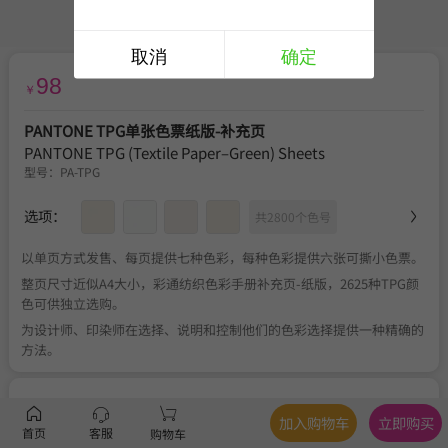
取消
确定
98
￥
PANTONE TPG单张色票纸版-补充页
PANTONE TPG (Textile Paper–Green) Sheets
型号：
PA-TPG
选项：
共2800个色号
以单页方式发售、每页提供七种色彩，每种色彩提供六张可撕小色票。
整页尺寸近似A4大小，彩通纺织色彩手册补充页-纸版，2625种TPG颜
色可供独立选购。
为设计师、印染师在选择、说明和控制他们的色彩选择提供一种精确的
方法。
服务
官方正品
、
关于税费
、
满350元包邮
、
不可退换
加入购物车
立即购买
首页
客服
购物车