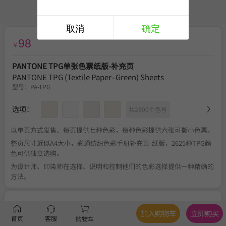
取消
确定
98
￥
PANTONE TPG单张色票纸版-补充页
PANTONE TPG (Textile Paper–Green) Sheets
型号：
PA-TPG
选项：
共2800个色号
以单页方式发售、每页提供七种色彩，每种色彩提供六张可撕小色票。
整页尺寸近似A4大小，彩通纺织色彩手册补充页-纸版，2625种TPG颜
色可供独立选购。
为设计师、印染师在选择、说明和控制他们的色彩选择提供一种精确的
方法。
服务
官方正品
、
关于税费
、
满350元包邮
、
不可退换
加入购物车
立即购买
首页
客服
购物车