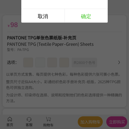
取消
确定
98
￥
PANTONE TPG单张色票纸版-补充页
PANTONE TPG (Textile Paper–Green) Sheets
型号：
PA-TPG
选项：
共2800个色号
以单页方式发售、每页提供七种色彩，每种色彩提供六张可撕小色票。
整页尺寸近似A4大小，彩通纺织色彩手册补充页-纸版，2625种TPG颜
色可供独立选购。
为设计师、印染师在选择、说明和控制他们的色彩选择提供一种精确的
方法。
服务
官方正品
、
关于税费
、
满350元包邮
、
不可退换
加入购物车
立即购买
首页
客服
购物车