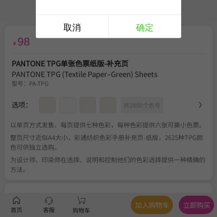
取消
确定
98
￥
PANTONE TPG单张色票纸版-补充页
PANTONE TPG (Textile Paper–Green) Sheets
型号：
PA-TPG
选项：
共2800个色号
以单页方式发售、每页提供七种色彩，每种色彩提供六张可撕小色票。
整页尺寸近似A4大小，彩通纺织色彩手册补充页-纸版，2625种TPG颜
色可供独立选购。
为设计师、印染师在选择、说明和控制他们的色彩选择提供一种精确的
方法。
服务
官方正品
、
关于税费
、
满350元包邮
、
不可退换
加入购物车
立即购买
首页
客服
购物车