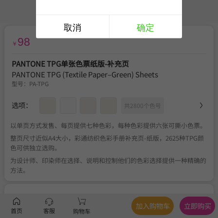
取消
确定
98
￥
PANTONE TPG单张色票纸版-补充页
PANTONE TPG (Textile Paper–Green) Sheets
型号：
PA-TPG
选项：
共2800个色号
以单页方式发售、每页提供七种色彩，每种色彩提供六张可撕小色票。
整页尺寸近似A4大小，彩通纺织色彩手册补充页-纸版，2625种TPG颜
色可供独立选购。
为设计师、印染师在选择、说明和控制他们的色彩选择提供一种精确的
方法。
服务
官方正品
、
关于税费
、
满350元包邮
、
不可退换
加入购物车
立即购买
首页
客服
购物车