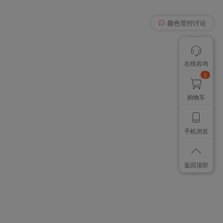
我有个想法
在线咨询
颜色管控讨论
想找个色卡
0
购物车
手机浏览
返回顶部