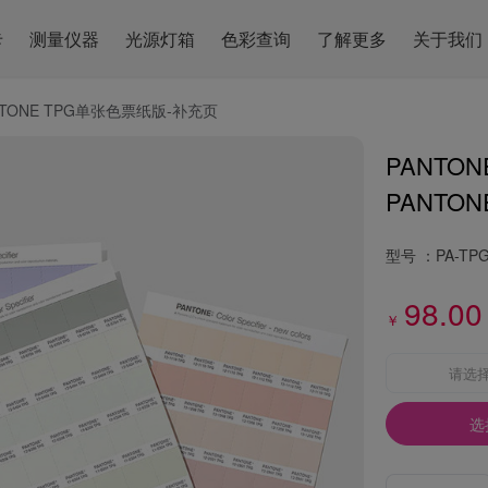
卡
测量仪器
光源灯箱
色彩查询
了解更多
关于我们
NTONE TPG单张色票纸版-补充页
PANTO
PANTONE 
型号 ：
PA-TP
98.00
￥
请选
选