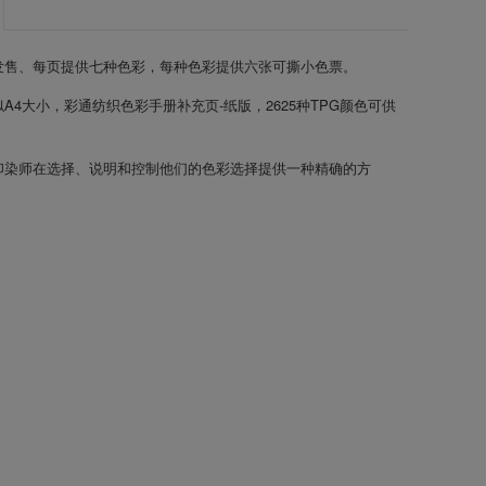
发售、每页提供七种色彩，每种色彩提供六张可撕小色票。
A4大小，彩通纺织色彩手册补充页-纸版，2625种TPG颜色可供
印染师在选择、说明和控制他们的色彩选择提供一种精确的方