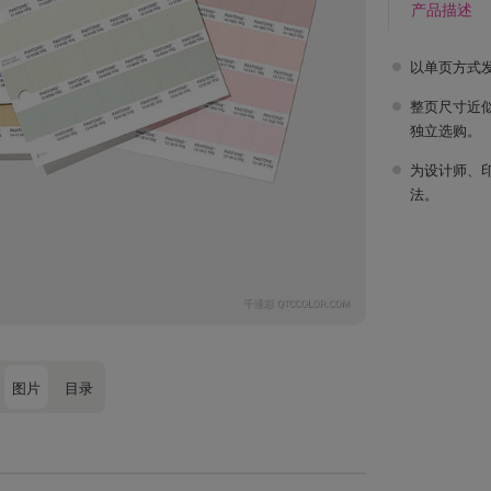
产品描述
以单页方式
整页尺寸近似
独立选购。
为设计师、
法。
图片
目录