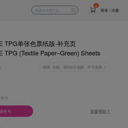
0
登录
/
注册
NE TPG单张色票纸版-补充页
TPG (Textile Paper–Green) Sheets
G
保障
·
含税 · 满350元包邮 · 不可退换
择色号
需要帮助？
择色号