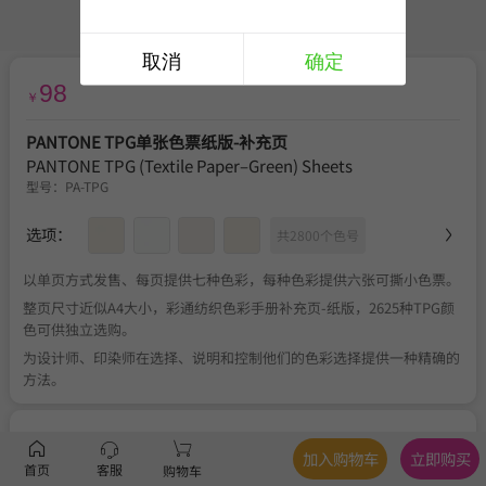
取消
确定
98
￥
PANTONE TPG单张色票纸版-补充页
PANTONE TPG (Textile Paper–Green) Sheets
型号：
PA-TPG
选项：
共2800个色号
以单页方式发售、每页提供七种色彩，每种色彩提供六张可撕小色票。
整页尺寸近似A4大小，彩通纺织色彩手册补充页-纸版，2625种TPG颜
色可供独立选购。
为设计师、印染师在选择、说明和控制他们的色彩选择提供一种精确的
方法。
服务
官方正品
、
关于税费
、
满350元包邮
、
不可退换
加入购物车
立即购买
首页
客服
购物车