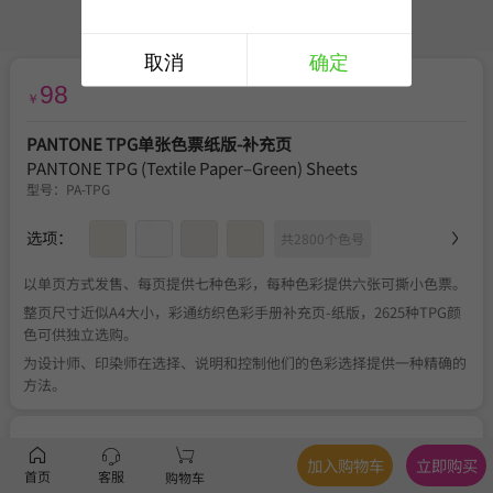
取消
确定
98
￥
PANTONE TPG单张色票纸版-补充页
PANTONE TPG (Textile Paper–Green) Sheets
型号：
PA-TPG
选项：
共2800个色号
以单页方式发售、每页提供七种色彩，每种色彩提供六张可撕小色票。
整页尺寸近似A4大小，彩通纺织色彩手册补充页-纸版，2625种TPG颜
色可供独立选购。
为设计师、印染师在选择、说明和控制他们的色彩选择提供一种精确的
方法。
服务
官方正品
、
关于税费
、
满350元包邮
、
不可退换
加入购物车
立即购买
首页
客服
购物车