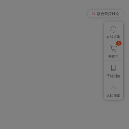
我有个想法
在线咨询
颜色管控讨论
想找个色卡
0
购物车
手机浏览
返回顶部