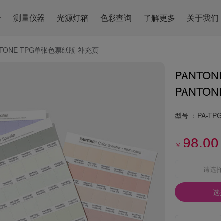
卡
测量仪器
光源灯箱
色彩查询
了解更多
关于我们
NTONE TPG单张色票纸版-补充页
PANTO
PANTONE 
型号 ：
PA-TP
98.00
￥
请选
选