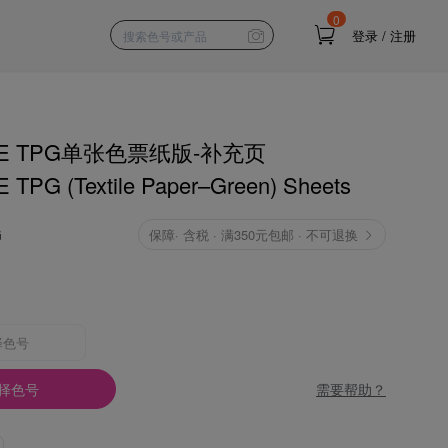
0
登录
/
注册
NE TPG单张色票纸版-补充页
TPG (Textile Paper–Green) Sheets
G
保障
·
含税 · 满350元包邮 · 不可退换
择色号
需要帮助？
择色号