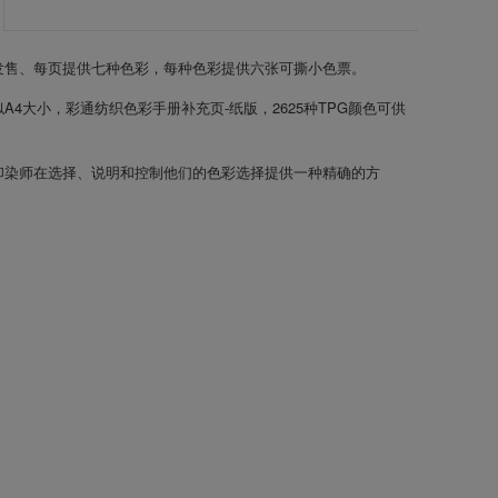
发售、每页提供七种色彩，每种色彩提供六张可撕小色票。
A4大小，彩通纺织色彩手册补充页-纸版，2625种TPG颜色可供
印染师在选择、说明和控制他们的色彩选择提供一种精确的方