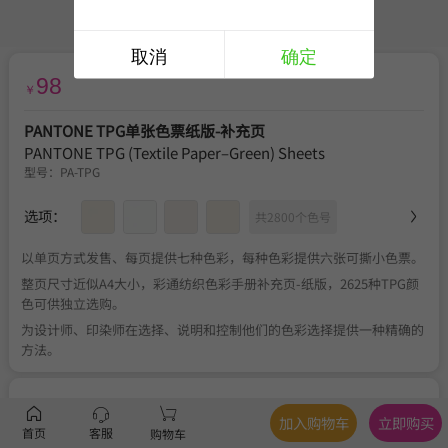
取消
确定
98
￥
PANTONE TPG单张色票纸版-补充页
PANTONE TPG (Textile Paper–Green) Sheets
型号：
PA-TPG
选项：
共2800个色号
以单页方式发售、每页提供七种色彩，每种色彩提供六张可撕小色票。
整页尺寸近似A4大小，彩通纺织色彩手册补充页-纸版，2625种TPG颜
色可供独立选购。
为设计师、印染师在选择、说明和控制他们的色彩选择提供一种精确的
方法。
服务
官方正品
、
关于税费
、
满350元包邮
、
不可退换
加入购物车
立即购买
首页
客服
购物车