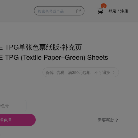
0
登录
/
注册
NE TPG单张色票纸版-补充页
TPG (Textile Paper–Green) Sheets
G
保障
·
含税 · 满350元包邮 · 不可退换
择色号
需要帮助？
择色号