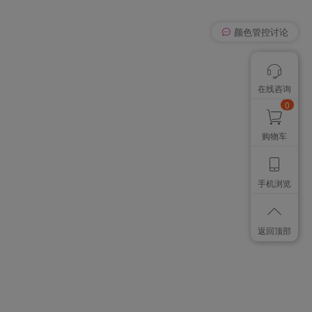
我有个想法
在线咨询
颜色管控讨论
想找个色卡
0
购物车
手机浏览
返回顶部