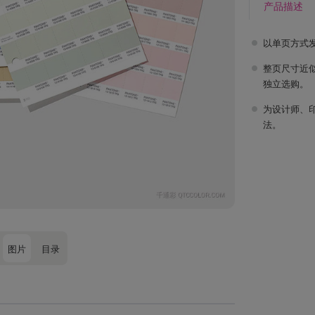
产品描述
以单页方式
整页尺寸近似
独立选购。
为设计师、
法。
图片
目录