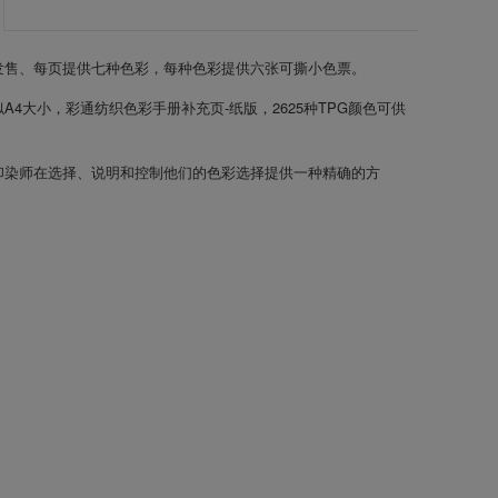
发售、每页提供七种色彩，每种色彩提供六张可撕小色票。
A4大小，彩通纺织色彩手册补充页-纸版，2625种TPG颜色可供
印染师在选择、说明和控制他们的色彩选择提供一种精确的方