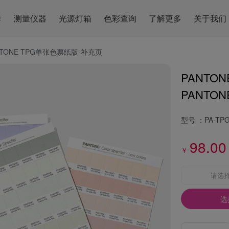
卡
测量仪器
光源灯箱
色彩查询
了解更多
关于我们
NTONE TPG单张色票纸版-补充页
PANTO
PANTONE 
型号 ：
PA-TP
98.00
￥
请选
选