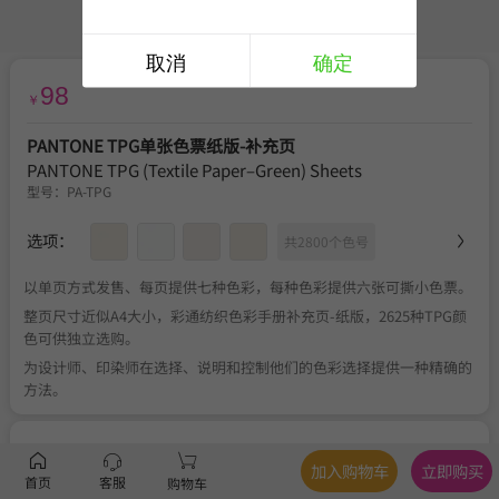
取消
确定
98
￥
PANTONE TPG单张色票纸版-补充页
PANTONE TPG (Textile Paper–Green) Sheets
型号：
PA-TPG
选项：
共2800个色号
以单页方式发售、每页提供七种色彩，每种色彩提供六张可撕小色票。
整页尺寸近似A4大小，彩通纺织色彩手册补充页-纸版，2625种TPG颜
色可供独立选购。
为设计师、印染师在选择、说明和控制他们的色彩选择提供一种精确的
方法。
服务
官方正品
、
关于税费
、
满350元包邮
、
不可退换
加入购物车
立即购买
首页
客服
购物车