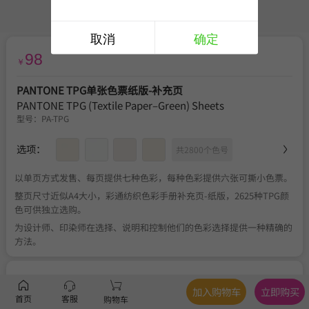
取消
确定
98
￥
PANTONE TPG单张色票纸版-补充页
PANTONE TPG (Textile Paper–Green) Sheets
型号：
PA-TPG
选项：
共2800个色号
以单页方式发售、每页提供七种色彩，每种色彩提供六张可撕小色票。
整页尺寸近似A4大小，彩通纺织色彩手册补充页-纸版，2625种TPG颜
色可供独立选购。
为设计师、印染师在选择、说明和控制他们的色彩选择提供一种精确的
方法。
服务
官方正品
、
关于税费
、
满350元包邮
、
不可退换
加入购物车
立即购买
首页
客服
购物车