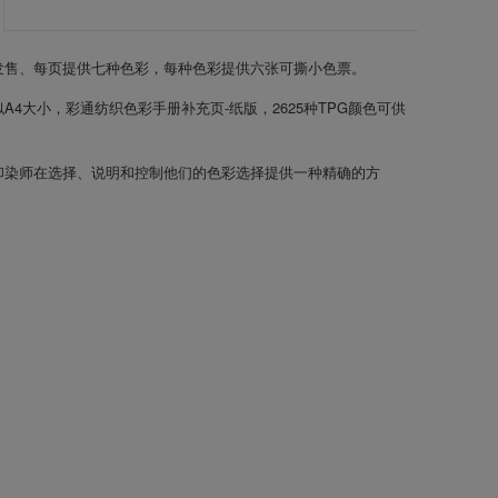
发售、每页提供七种色彩，每种色彩提供六张可撕小色票。
A4大小，彩通纺织色彩手册补充页-纸版，2625种TPG颜色可供
印染师在选择、说明和控制他们的色彩选择提供一种精确的方