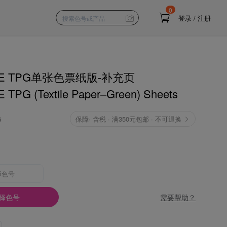
0
登录
/
注册
NE TPG单张色票纸版-补充页
TPG (Textile Paper–Green) Sheets
G
保障
·
含税 · 满350元包邮 · 不可退换
择色号
需要帮助？
择色号