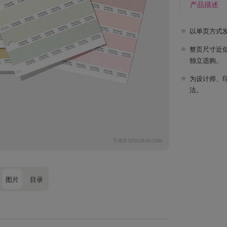
产品描述
以单页方式
整页尺寸近似
独立选购。
为设计师、
法。
图片
目录