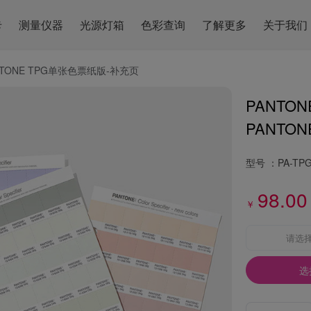
卡
测量仪器
光源灯箱
色彩查询
了解更多
关于我们
NTONE TPG单张色票纸版-补充页
PANTO
PANTONE 
型号 ：
PA-TP
98.00
￥
请选
选