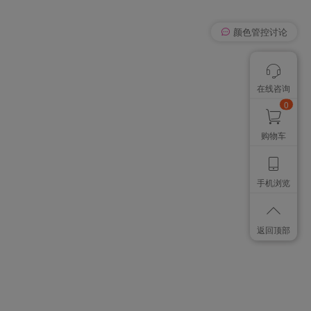
我有个想法
在线咨询
颜色管控讨论
想找个色卡
0
购物车
手机浏览
返回顶部