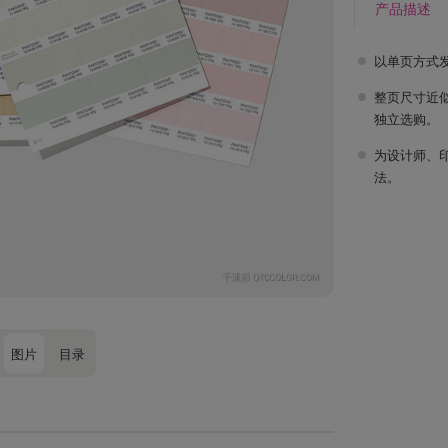
产品描述
以单页方式
整页尺寸近似
独立选购。
为设计师、
法。
图片
目录