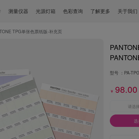
卡
测量仪器
光源灯箱
色彩查询
了解更多
关于我们
NTONE TPG单张色票纸版-补充页
PANTO
PANTONE 
型号 ：
PA-TP
98.00
￥
请选
选