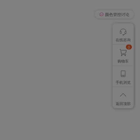
我有个想法
在线咨询
颜色管控讨论
想找个色卡
0
购物车
手机浏览
返回顶部