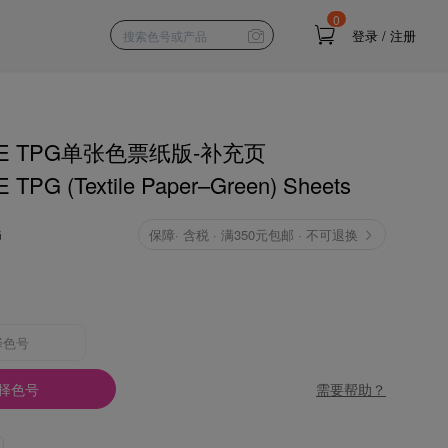
0
登录
/
注册
NE TPG单张色票纸版-补充页
TPG (Textile Paper–Green) Sheets
G
保障
·
含税 · 满350元包邮 · 不可退换
择色号
需要帮助？
择色号