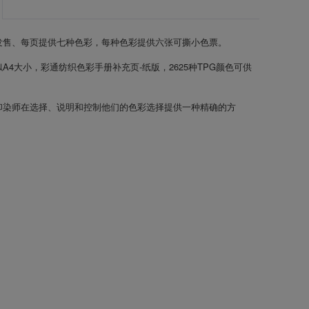
发售、每页提供七种色彩，每种色彩提供六张可撕小色票。
A4大小，彩通纺织色彩手册补充页-纸版，2625种TPG颜色可供
印染师在选择、说明和控制他们的色彩选择提供一种精确的方