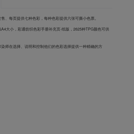
发售、每页提供七种色彩，每种色彩提供六张可撕小色票。
A4大小，彩通纺织色彩手册补充页-纸版，2625种TPG颜色可供
印染师在选择、说明和控制他们的色彩选择提供一种精确的方