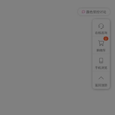
我有个想法
颜色管控讨论
在线咨询
想找个色卡
0
购物车
手机浏览
返回顶部