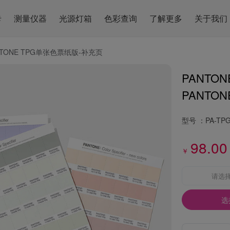
卡
测量仪器
光源灯箱
色彩查询
了解更多
关于我们
NTONE TPG单张色票纸版-补充页
PANTO
PANTONE 
型号 ：
PA-TP
98.00
￥
请选
选