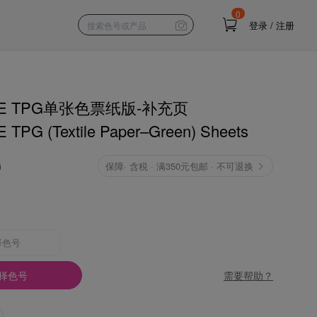
0
登录
/
注册
NE TPG单张色票纸版-补充页
TPG (Textile Paper–Green) Sheets
G
保障
·
含税 · 满350元包邮 · 不可退换
择色号
需要帮助？
择色号