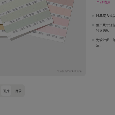
产品描述
以单页方式
整页尺寸近似
独立选购。
为设计师、
法。
图片
目录