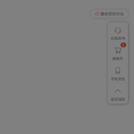
我有个想法
在线咨询
颜色管控讨论
想找个色卡
0
购物车
手机浏览
返回顶部