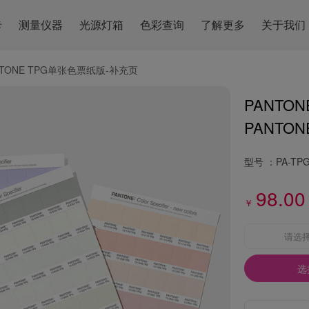
卡
测量仪器
光源灯箱
色彩查询
了解更多
关于我们
NTONE TPG单张色票纸版-补充页
PANTO
PANTONE 
型号 ：
PA-TP
98.00
￥
请选
选