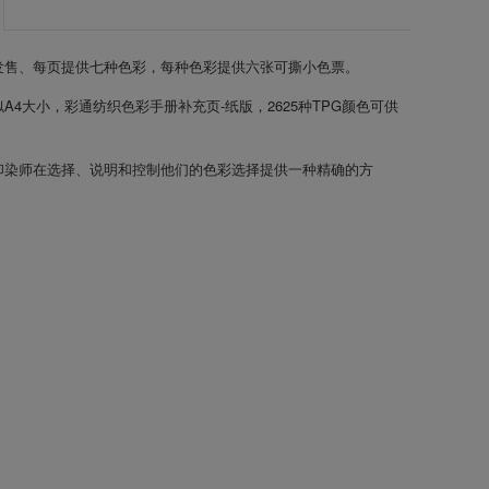
发售、每页提供七种色彩，每种色彩提供六张可撕小色票。
A4大小，彩通纺织色彩手册补充页-纸版，2625种TPG颜色可供
印染师在选择、说明和控制他们的色彩选择提供一种精确的方