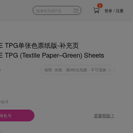
0
登录
/
注册
NE TPG单张色票纸版-补充页
TPG (Textile Paper–Green) Sheets
G
保障
·
含税 · 满350元包邮 · 不可退换
择色号
需要帮助？
择色号