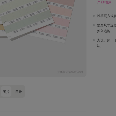
产品描述
以单页方式
整页尺寸近似
独立选购。
为设计师、
法。
图片
目录