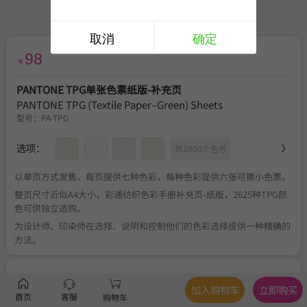
取消
确定
98
￥
PANTONE TPG单张色票纸版-补充页
PANTONE TPG (Textile Paper–Green) Sheets
型号：
PA-TPG
选项：
共2800个色号
以单页方式发售、每页提供七种色彩，每种色彩提供六张可撕小色票。
整页尺寸近似A4大小，彩通纺织色彩手册补充页-纸版，2625种TPG颜
色可供独立选购。
为设计师、印染师在选择、说明和控制他们的色彩选择提供一种精确的
方法。
服务
官方正品
、
关于税费
、
满350元包邮
、
不可退换
加入购物车
立即购买
首页
客服
购物车