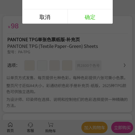
取消
确定
98
￥
PANTONE TPG单张色票纸版-补充页
PANTONE TPG (Textile Paper–Green) Sheets
型号：
PA-TPG
选项：
共2800个色号
以单页方式发售、每页提供七种色彩，每种色彩提供六张可撕小色票。
整页尺寸近似A4大小，彩通纺织色彩手册补充页-纸版，2625种TPG颜
色可供独立选购。
为设计师、印染师在选择、说明和控制他们的色彩选择提供一种精确的
方法。
服务
官方正品
、
关于税费
、
满350元包邮
、
不可退换
加入购物车
立即购买
首页
客服
购物车