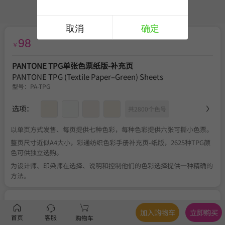
取消
确定
98
￥
PANTONE TPG单张色票纸版-补充页
PANTONE TPG (Textile Paper–Green) Sheets
型号：
PA-TPG
选项：
共2800个色号
以单页方式发售、每页提供七种色彩，每种色彩提供六张可撕小色票。
整页尺寸近似A4大小，彩通纺织色彩手册补充页-纸版，2625种TPG颜
色可供独立选购。
为设计师、印染师在选择、说明和控制他们的色彩选择提供一种精确的
方法。
服务
官方正品
、
关于税费
、
满350元包邮
、
不可退换
加入购物车
立即购买
首页
客服
购物车