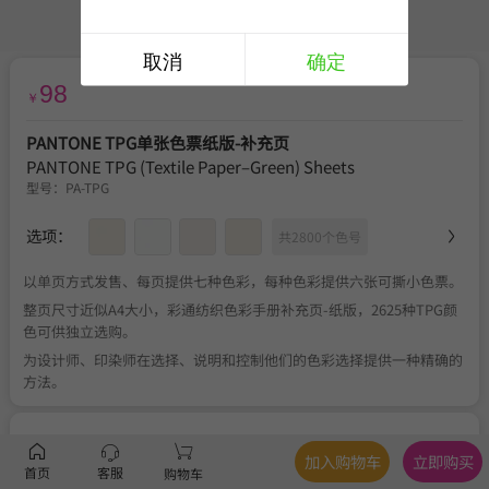
取消
确定
98
￥
PANTONE TPG单张色票纸版-补充页
PANTONE TPG (Textile Paper–Green) Sheets
型号：
PA-TPG
选项：
共2800个色号
以单页方式发售、每页提供七种色彩，每种色彩提供六张可撕小色票。
整页尺寸近似A4大小，彩通纺织色彩手册补充页-纸版，2625种TPG颜
色可供独立选购。
为设计师、印染师在选择、说明和控制他们的色彩选择提供一种精确的
方法。
服务
官方正品
、
关于税费
、
满350元包邮
、
不可退换
加入购物车
立即购买
首页
客服
购物车