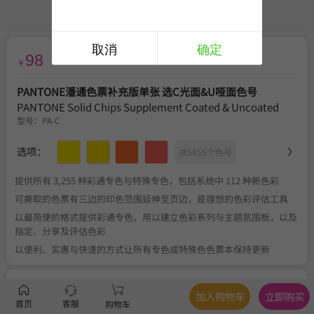
取消
确定
98
￥
PANTONE潘通色票补充版单张 选C光面&U哑面色号
PANTONE Solid Chips Supplement Coated & Uncoated
型号：
PA-C
选项：
共5855个色号
提供所有 3,255 种彩通专色与特殊专色，包括系统中 112 种新色彩
可撕取的色票有三边的印色范围延伸至页边，是理想的色彩评估工具
以最简便的格式提供彩通专色，用以建立色彩系列与主题氛围板，以及
指定、分享及评估色彩
以便利、实惠与快速的方式让所有专色或特殊色色票本保持更新
描述
产品规格
、
色号列表
加入购物车
立即购买
首页
客服
购物车