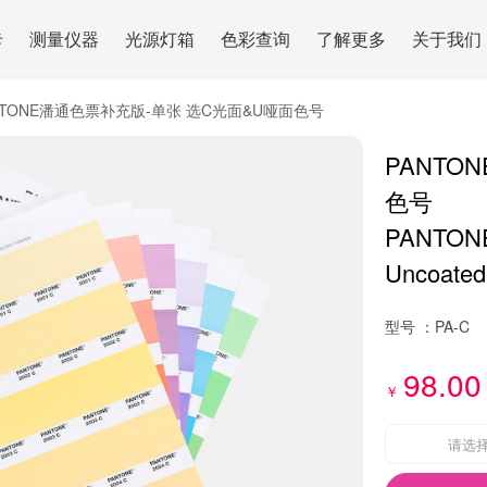
卡
测量仪器
光源灯箱
色彩查询
了解更多
关于我们
NTONE潘通色票补充版-单张 选C光面&U哑面色号
PANTO
色号
PANTONE 
Uncoated
型号 ：
PA-C
98.00
￥
请选