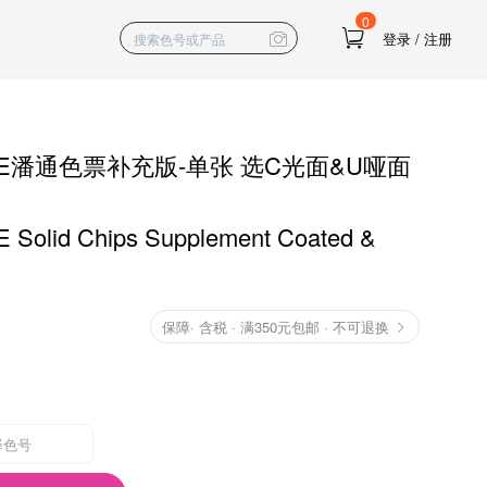
0
登录
/
注册
NE潘通色票补充版-单张 选C光面&U哑面
Solid Chips Supplement Coated &
保障
·
含税 · 满350元包邮 · 不可退换
择色号