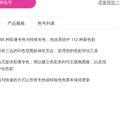
需要帮助？
择色号
产品规格
色号列表
,255 种彩通专色与特殊专色，包括系统中 112 种新色彩
票有三边的印色范围延伸至页边，是理想的色彩评估工具
格式提供彩通专色，用以建立色彩系列与主题氛围板，以及指
评估色彩
惠与快速的方式让所有专色或特殊色色票本保持更新