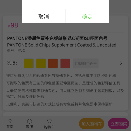
取消
确定
98
￥
PANTONE潘通色票补充版单张 选C光面&U哑面色号
PANTONE Solid Chips Supplement Coated & Uncoated
型号：
PA-C
选项：
共5855个色号
提供所有 3,255 种彩通专色与特殊专色，包括系统中 112 种新色彩
可撕取的色票有三边的印色范围延伸至页边，是理想的色彩评估工具
以最简便的格式提供彩通专色，用以建立色彩系列与主题氛围板，以及
指定、分享及评估色彩
以便利、实惠与快速的方式让所有专色或特殊色色票本保持更新
描述
产品规格
、
色号列表
加入购物车
立即购买
首页
客服
购物车