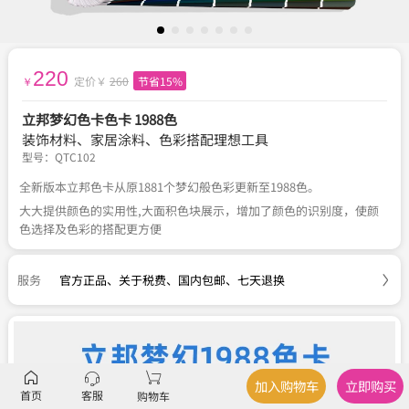
220
定价￥
260
节省15%
￥
立邦梦幻色卡色卡 1988色
装饰材料、家居涂料、色彩搭配理想工具
型号：
QTC102
全新版本立邦色卡从原1881个梦幻般色彩更新至1988色。
大大提供颜色的实用性,大面积色块展示，增加了颜色的识别度，使颜
色选择及色彩的搭配更方便
服务
官方正品
、
关于税费
、
国内包邮
、
七天退换
加入购物车
立即购买
首页
客服
购物车