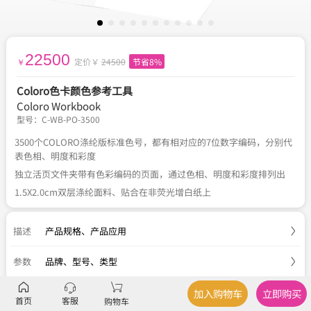
22500
定价￥
24500
节省8%
￥
Coloro色卡颜色参考工具
Coloro Workbook
型号：
C-WB-PO-3500
3500个COLORO涤纶版标准色号，都有相对应的7位数字编码，分别代
表色相、明度和彩度
独立活页文件夹带有色彩编码的页面，通过色相、明度和彩度排列出
1.5X2.0cm双层涤纶面料、贴合在非荧光增白纸上
描述
产品规格
、
产品应用
参数
品牌、型号、类型
服务
官方正品
、
关于税费
、
国内包邮
、
七天退换
加入购物车
立即购买
首页
客服
购物车