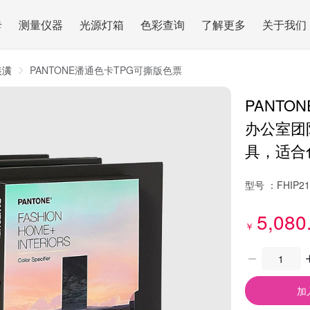
卡
测量仪器
光源灯箱
色彩查询
了解更多
关于我们
装潢
PANTONE潘通色卡TPG可撕版色票
PANTO
办公室团
具，适合
型号 ：
FHIP2
5,080
￥
加