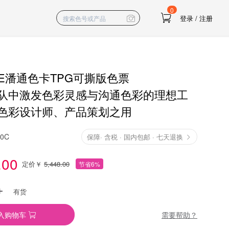
0
登录
/
注册
NE潘通色卡TPG可撕版色票
队中激发色彩灵感与沟通色彩的理想工
色彩设计师、产品策划之用
10C
保障
·
含税 · 国内包邮 · 七天退换
.00
定价￥
5,448.00
节省6%
有货
需要帮助？
入购物车