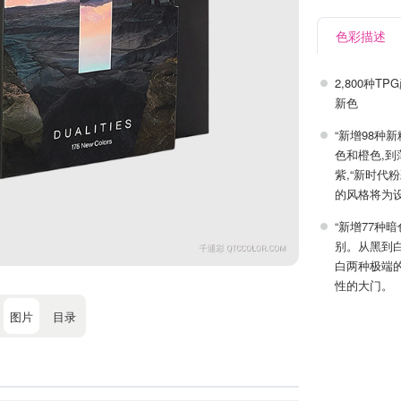
色彩描述
2,800种
新色
“新增98种
色和橙色,
紫,“新时代
的风格将为
“新增77种
别。从黑到
白两种极端
性的大门。
图片
目录