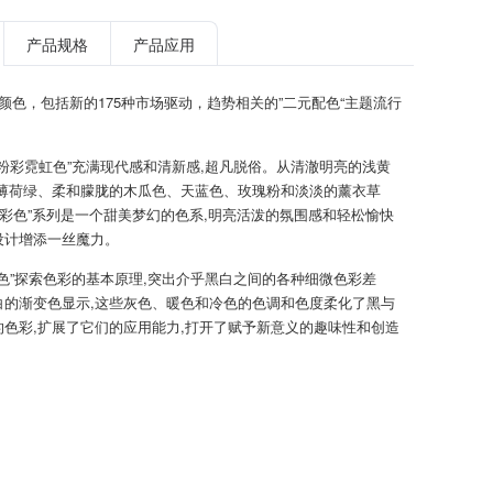
产品规格
产品应用
TPG颜色，包括新的175种市场驱动，趋势相关的”二元配色“主题流行
新粉彩霓虹色”充满现代感和清新感,超凡脱俗。从清澈明亮的浅黄
到薄荷绿、柔和朦胧的木瓜色、天蓝色、玫瑰粉和淡淡的薰衣草
粉彩色”系列是一个甜美梦幻的色系,明亮活泼的氛围感和轻松愉快
设计增添一丝魔力。
暗色”探索色彩的基本原理,突出介乎黑白之间的各种细微色彩差
白的渐变色显示,这些灰色、暖色和冷色的色调和色度柔化了黑与
的色彩,扩展了它们的应用能力,打开了赋予新意义的趣味性和创造