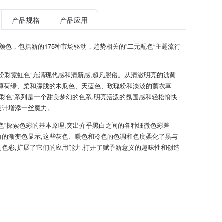
产品规格
产品应用
TPG颜色，包括新的175种市场驱动，趋势相关的”二元配色“主题流行
新粉彩霓虹色”充满现代感和清新感,超凡脱俗。从清澈明亮的浅黄
到薄荷绿、柔和朦胧的木瓜色、天蓝色、玫瑰粉和淡淡的薰衣草
粉彩色”系列是一个甜美梦幻的色系,明亮活泼的氛围感和轻松愉快
设计增添一丝魔力。
暗色”探索色彩的基本原理,突出介乎黑白之间的各种细微色彩差
白的渐变色显示,这些灰色、暖色和冷色的色调和色度柔化了黑与
的色彩,扩展了它们的应用能力,打开了赋予新意义的趣味性和创造