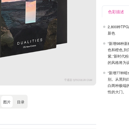
色彩描述
2,800种
新色
“新增98种
色和橙色,
紫,“新时代
的风格将为
“新增77种
别。从黑到
白两种极端
性的大门。
图片
目录