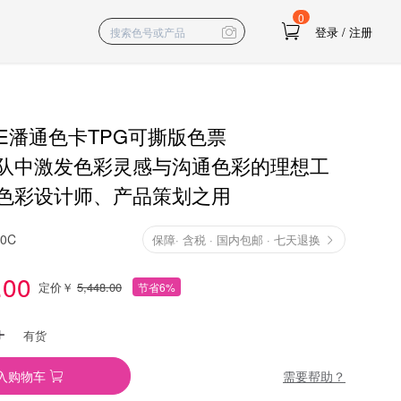
0
登录
/
注册
NE潘通色卡TPG可撕版色票
队中激发色彩灵感与沟通色彩的理想工
色彩设计师、产品策划之用
10C
保障
·
含税 · 国内包邮 · 七天退换
.00
定价￥
5,448.00
节省6%
有货
需要帮助？
入购物车