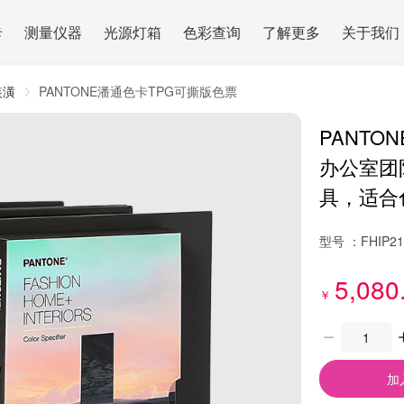
卡
测量仪器
光源灯箱
色彩查询
了解更多
关于我们
装潢
PANTONE潘通色卡TPG可撕版色票
PANTO
办公室团
具，适合
型号 ：
FHIP2
5,080
￥
加