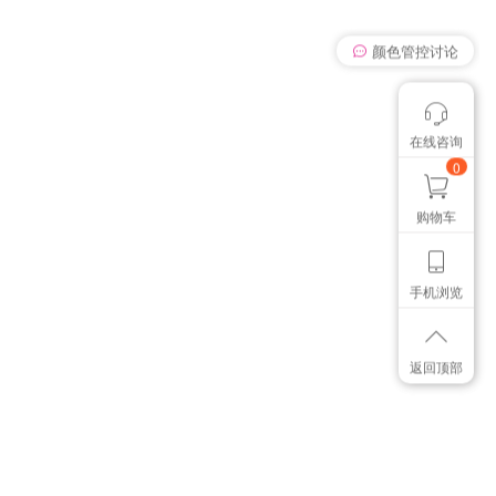
颜色管控讨论
在线咨询
我有个想法
想找个色卡
0
购物车
手机浏览
返回顶部