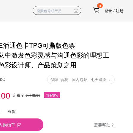
0
登录
/
注册
NE潘通色卡TPG可撕版色票
队中激发色彩灵感与沟通色彩的理想工
色彩设计师、产品策划之用
10C
保障
·
含税 · 国内包邮 · 七天退换
.00
定价￥
5,448.00
节省6%
有货
需要帮助？
入购物车