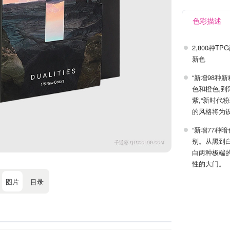
色彩描述
2,800种
新色
“新增98种
色和橙色,
紫,“新时代
的风格将为
“新增77种
别。从黑到
白两种极端
性的大门。
图片
目录