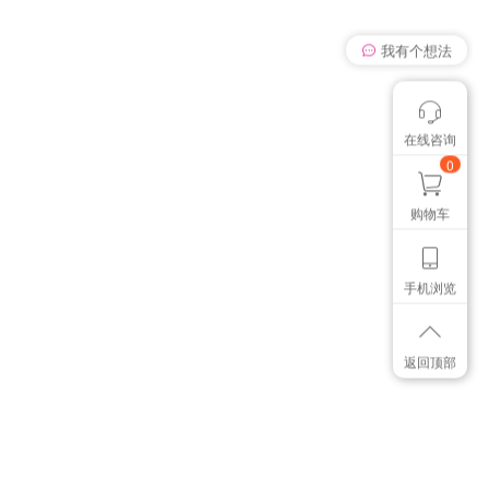
我有个想法
在线咨询
颜色管控讨论
想找个色卡
0
购物车
手机浏览
返回顶部