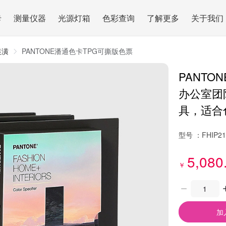
卡
测量仪器
光源灯箱
色彩查询
了解更多
关于我们
装潢
PANTONE潘通色卡TPG可撕版色票
PANTO
办公室团
具，适合
型号 ：
FHIP2
5,080
￥
加