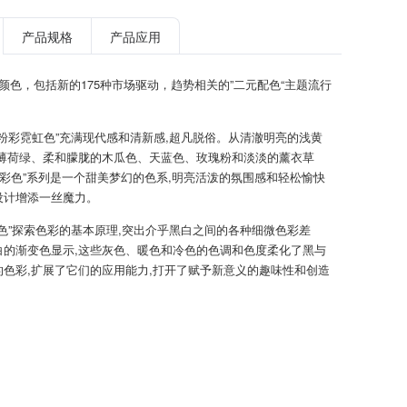
产品规格
产品应用
TPG颜色，包括新的175种市场驱动，趋势相关的”二元配色“主题流行
新粉彩霓虹色”充满现代感和清新感,超凡脱俗。从清澈明亮的浅黄
到薄荷绿、柔和朦胧的木瓜色、天蓝色、玫瑰粉和淡淡的薰衣草
粉彩色”系列是一个甜美梦幻的色系,明亮活泼的氛围感和轻松愉快
设计增添一丝魔力。
暗色”探索色彩的基本原理,突出介乎黑白之间的各种细微色彩差
白的渐变色显示,这些灰色、暖色和冷色的色调和色度柔化了黑与
的色彩,扩展了它们的应用能力,打开了赋予新意义的趣味性和创造