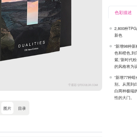
色彩描述
2,800种
新色
“新增98种
色和橙色,
紫,“新时代
的风格将为
“新增77种
别。从黑到
白两种极端
性的大门。
图片
目录