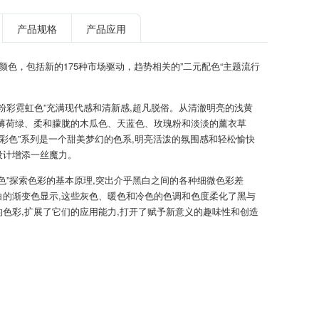
产品规格
产品应用
TPG颜色，包括新的175种市场驱动，趋势相关的”二元配色“主题流行
新粉彩霓虹色”充满现代感和清新感,超凡脱俗。从清澈明亮的浅黄
到薄荷绿、柔和朦胧的木瓜色、天蓝色、玫瑰粉和淡淡的薰衣草
粉彩色”系列是一个甜美梦幻的色系,明亮活泼的氛围感和轻松愉快
设计增添一丝魔力。
暗色”探索色彩的基本原理,突出介乎黑白之间的各种细微色彩差
白的渐变色显示,这些灰色、暖色和冷色的色调和色度柔化了黑与
的色彩,扩展了它们的应用能力,打开了赋予新意义的趣味性和创造