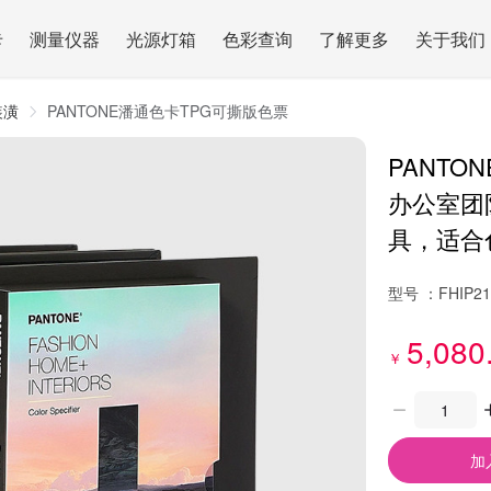
卡
测量仪器
光源灯箱
色彩查询
了解更多
关于我们
装潢
PANTONE潘通色卡TPG可撕版色票
PANTO
办公室团
具，适合
型号 ：
FHIP2
5,080
￥
加