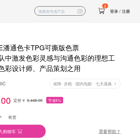
0
登录
/
注册
NE潘通色卡TPG可撕版色票
队中激发色彩灵感与沟通色彩的理想工
色彩设计师、产品策划之用
10C
保障
·
含税 · 国内包邮 · 七天退换
.00
定价￥
5,448.00
节省6%
有货
需要帮助？
入购物车