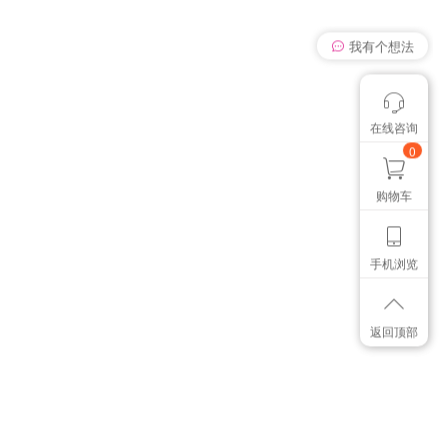
我有个想法
在线咨询
颜色管控讨论
想找个色卡
0
购物车
手机浏览
返回顶部