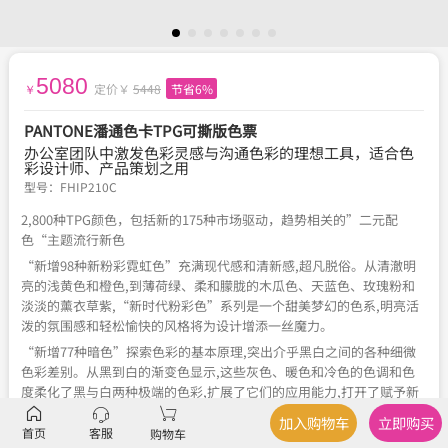
5080
定价￥
5448
节省6%
￥
PANTONE潘通色卡TPG可撕版色票
办公室团队中激发色彩灵感与沟通色彩的理想工具，适合色
彩设计师、产品策划之用
型号：
FHIP210C
2,800种TPG颜色，包括新的175种市场驱动，趋势相关的”二元配
色“主题流行新色
“新增98种新粉彩霓虹色”充满现代感和清新感,超凡脱俗。从清澈明
亮的浅黄色和橙色,到薄荷绿、柔和朦胧的木瓜色、天蓝色、玫瑰粉和
淡淡的薰衣草紫,“新时代粉彩色”系列是一个甜美梦幻的色系,明亮活
泼的氛围感和轻松愉快的风格将为设计增添一丝魔力。
“新增77种暗色”探索色彩的基本原理,突出介乎黑白之间的各种细微
色彩差别。从黑到白的渐变色显示,这些灰色、暖色和冷色的色调和色
度柔化了黑与白两种极端的色彩,扩展了它们的应用能力,打开了赋予新
意义的趣味性和创造性的大门。
加入购物车
立即购买
首页
客服
购物车