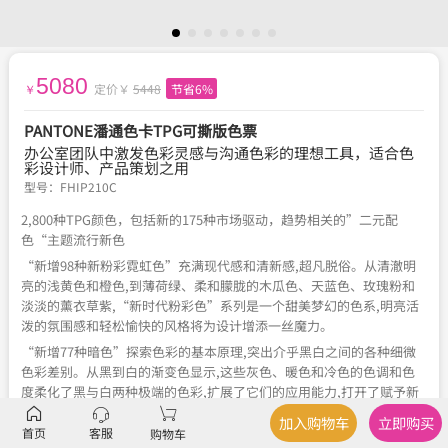
5080
定价￥
5448
节省6%
￥
PANTONE潘通色卡TPG可撕版色票
办公室团队中激发色彩灵感与沟通色彩的理想工具，适合色
彩设计师、产品策划之用
型号：
FHIP210C
2,800种TPG颜色，包括新的175种市场驱动，趋势相关的”二元配
色“主题流行新色
“新增98种新粉彩霓虹色”充满现代感和清新感,超凡脱俗。从清澈明
亮的浅黄色和橙色,到薄荷绿、柔和朦胧的木瓜色、天蓝色、玫瑰粉和
淡淡的薰衣草紫,“新时代粉彩色”系列是一个甜美梦幻的色系,明亮活
泼的氛围感和轻松愉快的风格将为设计增添一丝魔力。
“新增77种暗色”探索色彩的基本原理,突出介乎黑白之间的各种细微
色彩差别。从黑到白的渐变色显示,这些灰色、暖色和冷色的色调和色
度柔化了黑与白两种极端的色彩,扩展了它们的应用能力,打开了赋予新
意义的趣味性和创造性的大门。
加入购物车
立即购买
首页
客服
购物车